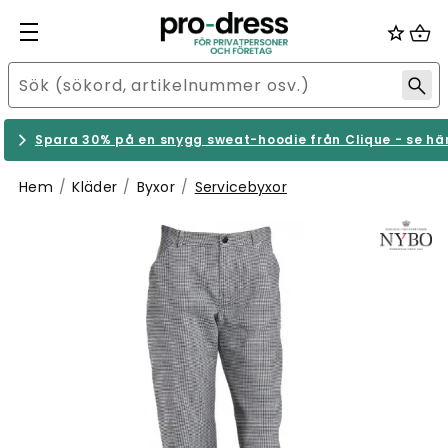
Spara 30% på en snygg sweat-hoodie från Clique - se hä
Hem
Kläder
Byxor
Servicebyxor