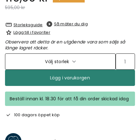
Pris nedsatt från
till
595,00 kr
Så mäter du dig
Storleksguide
Lägg till i favoriter
Observera att detta är en utgående vara som säljs så
länge lagret räcker.
Välj storlek
Lägg i varukorgen
Beställ innan kl. 18.30 för att få din order skickad idag
100 dagars öppet köp