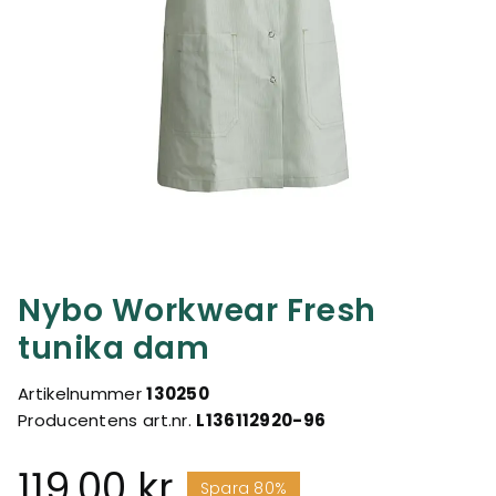
Nybo Workwear Fresh
tunika dam
Artikelnummer
130250
Producentens art.nr.
L136112920-96
119,00 kr
Spara 80%