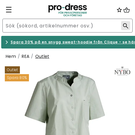
Spara 30% på en snygg sweat-hoodie från Clique - se hä
Hem
REA
Outlet
Outlet
Spara 80%