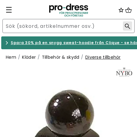
Spara 30% på en snygg sweat-hoodie från Clique - se hä
Hem
Kläder
Tillbehör & skydd
Diverse tillbehör