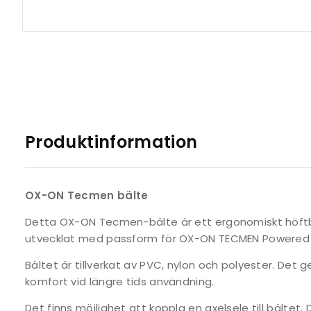
Produktinformation
OX-ON Tecmen bälte
Detta OX-ON Tecmen-bälte är ett ergonomiskt höftb
utvecklat med passform för OX-ON TECMEN Powered 
Bältet är tillverkat av PVC, nylon och polyester. Det g
komfort vid längre tids användning.
Det finns möjlighet att koppla en axelsele till bältet.