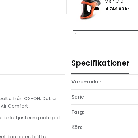
visir G10
4.749,00 kr
Specifikationer
Varumärke:
Serie:
älte från OX-ON. Det är
Air Comfort.
Färg:
er enkel justering och god
Kön:
 Det kan ge en bättre