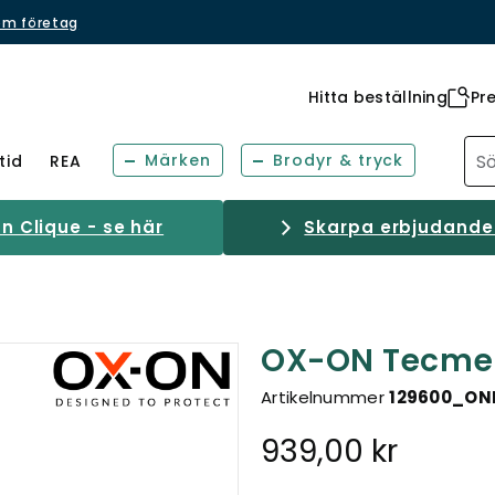
om företag
Hitta beställning
Pr
Märken
Brodyr & tryck
tid
REA
 Clique - se här
Skarpa erbjudanden
OX-ON Tecmen
Artikelnummer
129600_ON
939,00 kr