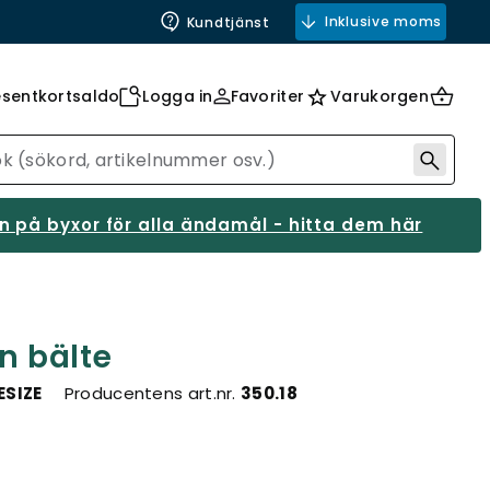
Inklusive moms
Kundtjänst
esentkortsaldo
Logga in
Favoriter
Varukorgen
 på byxor för alla ändamål - hitta dem här
 bälte
ESIZE
Producentens art.nr.
350.18