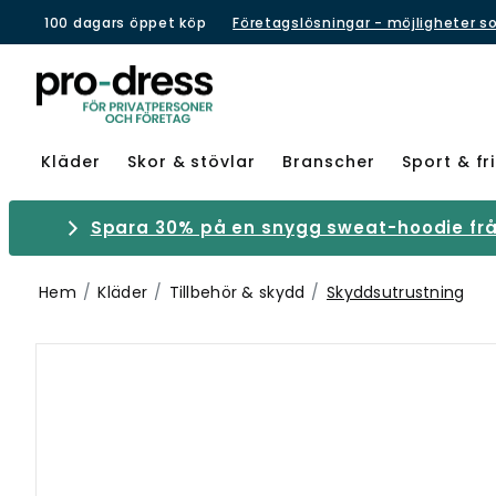
100 dagars öppet köp
Företagslösningar - möjligheter s
Kläder
Skor & stövlar
Branscher
Sport & fri
Spara 30% på en snygg sweat-hoodie från
Hem
Kläder
Tillbehör & skydd
Skyddsutrustning