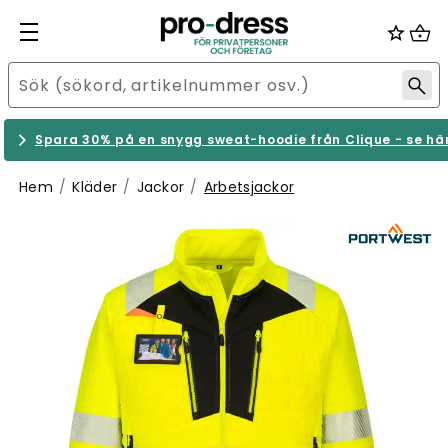
Spara 30% på en snygg sweat-hoodie från Clique - se hä
Hem
Kläder
Jackor
Arbetsjackor