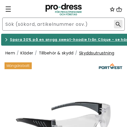
Spara 30% på en snygg sweat-hoodie från Clique - se hä
Hem
Kläder
Tillbehör & skydd
Skyddsutrustning
Mängdrabatt