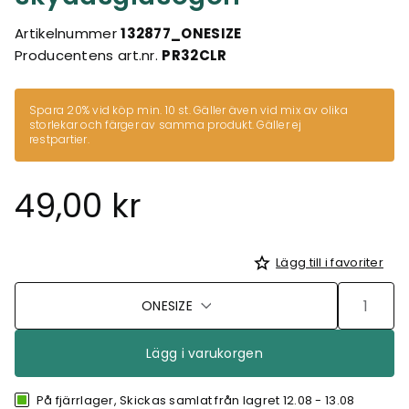
Artikelnummer
132877_ONESIZE
Producentens art.nr.
PR32CLR
Spara 20% vid köp min. 10 st. Gäller även vid mix av olika
storlekar och färger av samma produkt. Gäller ej
restpartier.
49,00 kr
Lägg till i favoriter
ONESIZE
Lägg i varukorgen
På fjärrlager, Skickas samlat från lagret 12.08 - 13.08