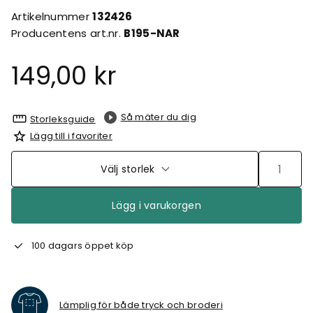
Artikelnummer
132426
Producentens art.nr.
B195-NAR
149,00 kr
Så mäter du dig
Storleksguide
Lägg till i favoriter
Välj storlek
Lägg i varukorgen
100 dagars öppet köp
Lämplig för både tryck och broderi