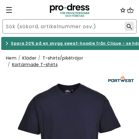
Spara 30% på en snygg sweat-hoodie från Clique - se hä
Hem
Kläder
T-shirts/pikétröjor
Kortärmade T-shirts