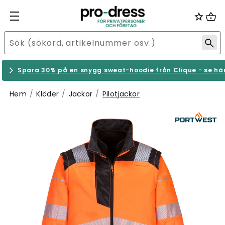
Spara 30% på en snygg sweat-hoodie från Clique - se hä
Hem
Kläder
Jackor
Pilotjackor