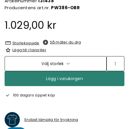
Artikelnummer
131438
Producentens art.nr.
PW386-OBR
1.029,00 kr
Så mäter du dig
Storleksguide
Lägg till i favoriter
Välj storlek
Lägg i varukorgen
100 dagars öppet köp
Endast lämplig för tryckning