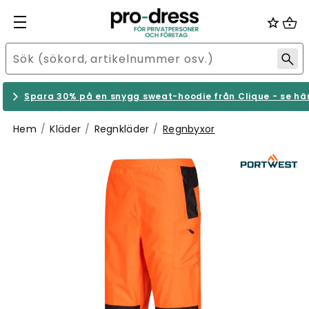
Spara 30% på en snygg sweat-hoodie från Clique - se hä
Hem
Kläder
Regnkläder
Regnbyxor