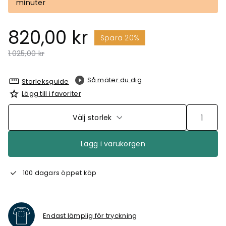
minuter
820,00 kr
Spara 20%
Pris nedsatt från
till
1.025,00 kr
Så mäter du dig
Storleksguide
Lägg till i favoriter
Välj storlek
Lägg i varukorgen
100 dagars öppet köp
Endast lämplig för tryckning