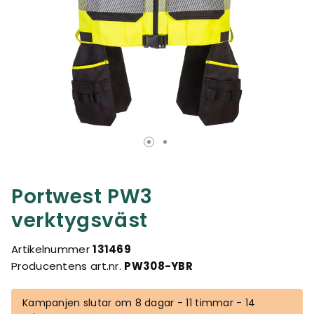
Portwest PW3
verktygsväst
Artikelnummer
131469
Producentens art.nr.
PW308-YBR
Kampanjen slutar om 8 dagar - 11 timmar - 14