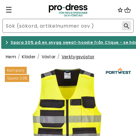
Spara 30% på en snygg sweat-hoodie från Clique - se hä
Hem
Kläder
Västar
Verktygsvästar
Kampanj
Spara 20%