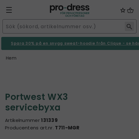
Spara 30% på en snygg sweat-hoodie från Clique - se hä
Hem
Portwest WX3
servicebyxa
Artikelnummer
131339
Producentens art.nr.
T711-MGR