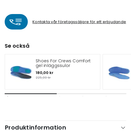
Kontakta vår företagssäljare för ett erbjudande
Se också
Shoes For Crews Comfort
gel inläggssulor
180,00 kr
225,00 kr
Produktinformation