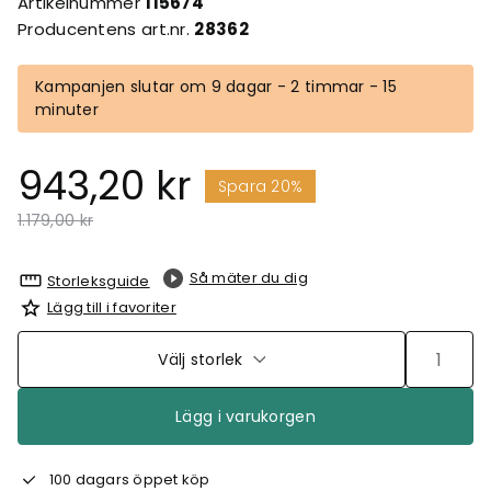
Artikelnummer
115674
Producentens art.nr.
28362
Kampanjen slutar om 9 dagar - 2 timmar - 15
minuter
943,20 kr
Spara 20%
Pris nedsatt från
till
1.179,00 kr
Så mäter du dig
Storleksguide
Lägg till i favoriter
Välj storlek
Lägg i varukorgen
100 dagars öppet köp