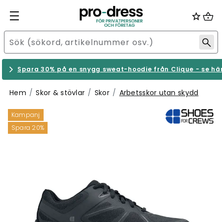
Spara 30% på en snygg sweat-hoodie från Clique - se hä
Hem
Skor & stövlar
Skor
Arbetsskor utan skydd
Kampanj
Spara 20%