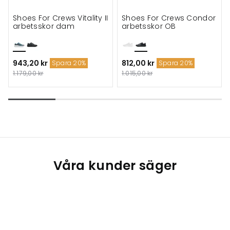
Shoes For Crews Vitality II
Shoes For Crews Condor
arbetsskor dam
arbetsskor OB
943,20 kr
812,00 kr
Spara 20%
Spara 20%
1.179,00 kr
1.015,00 kr
Våra kunder säger