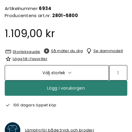
Artikelnummer
6934
Producentens art.nr.
2801-5800
1.109,00 kr
Så mäter du dig
Se dammodell
Storleksguide
Lägg till i favoriter
Välj storlek
Lägg i varukorgen
100 dagars öppet köp
Lämplig för både tryck och broderi