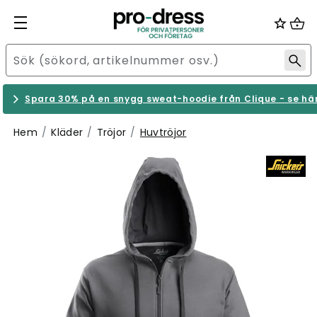
Spara 30% på en snygg sweat-hoodie från Clique - se hä
Hem
Kläder
Tröjor
Huvtröjor