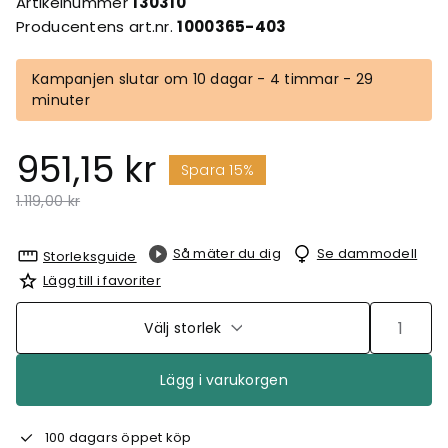
Artikelnummer
130310
Producentens art.nr.
1000365-403
Kampanjen slutar om 10 dagar - 4 timmar - 29
minuter
951,15 kr
Spara 15%
Pris nedsatt från
till
1.119,00 kr
Så mäter du dig
Se dammodell
Storleksguide
Lägg till i favoriter
Välj storlek
Lägg i varukorgen
100 dagars öppet köp