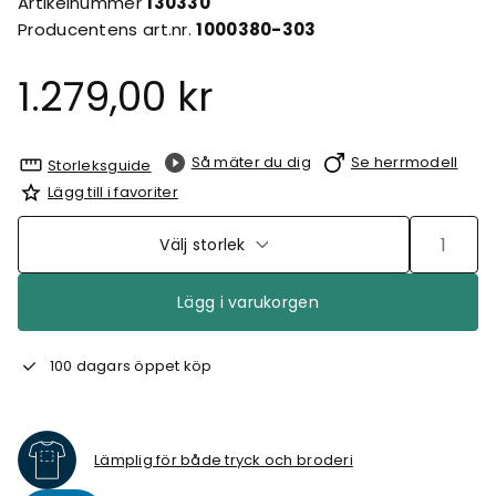
Artikelnummer
130330
Producentens art.nr.
1000380-303
1.279,00 kr
Så mäter du dig
Se herrmodell
Storleksguide
Lägg till i favoriter
Välj storlek
Lägg i varukorgen
100 dagars öppet köp
Lämplig för både tryck och broderi