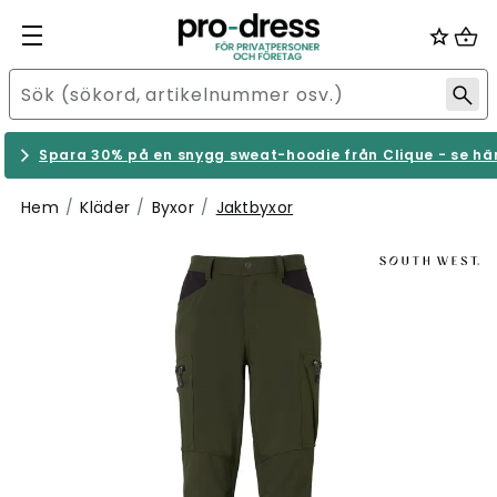
Spara 30% på en snygg sweat-hoodie från Clique - se hä
Hem
Kläder
Byxor
Jaktbyxor