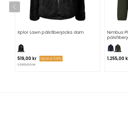
Xplor Lawn pälsfiberjacka dam
Nimbus P
pälsfiber
519,00 kr
1.255,00 k
Spara 59%
1.269,00 kr