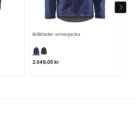
Blåkläder vinterjacka
ID 
2.049,00 kr
Frå