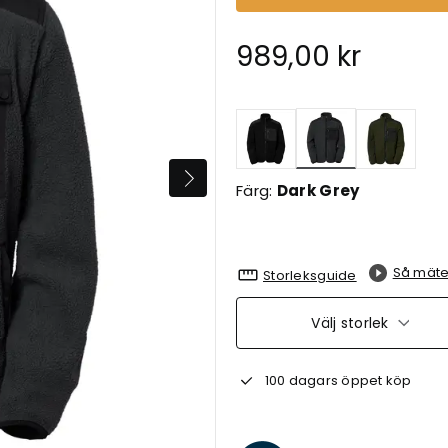
989,00 kr
Valda
Färg:
Dark Grey
Så mäte
Storleksguide
Välj storlek
100 dagars öppet köp