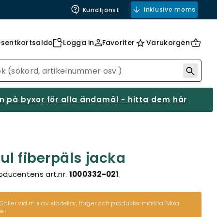
Inklusive moms
Kundtjänst
esentkortsaldo
Logga in
Favoriter
Varukorgen
 på byxor för alla ändamål - hitta dem här
ul fiberpäls jacka
oducentens art.nr.
1000332-021
Gäller vid mix av storlekar, färger och produkter märkta
"Mixa
er.