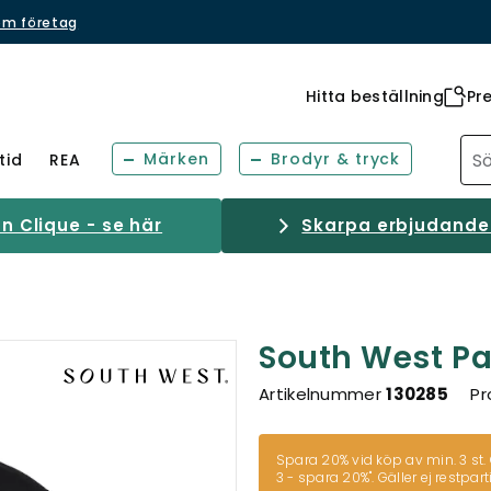
om företag
Hitta beställning
Pr
Märken
Brodyr & tryck
tid
REA
 Clique - se här
Skarpa erbjudanden
South West Pa
Artikelnummer
130285
Pr
Spara 20% vid köp av min. 3 st. 
3 - spara 20%"
. Gäller ej restparti