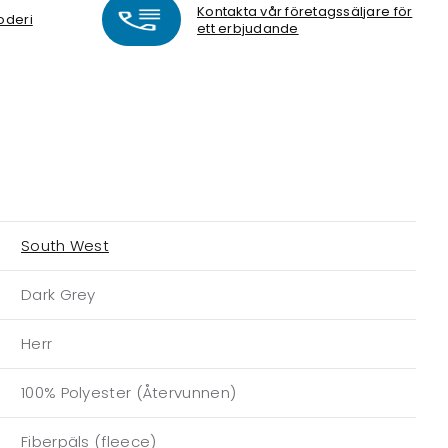
Kontakta vår företagssäljare för
oderi
ett erbjudande
South West
Dark Grey
Herr
100% Polyester (Återvunnen)
Fiberpäls (fleece)