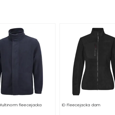
Multinorm fleecejacka
ID Fleecejacka dam