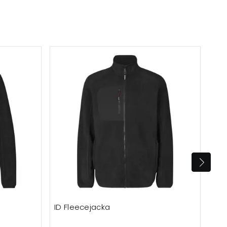
ID Fleecejacka
Top