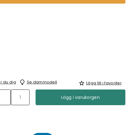
r du dig
Se dammodell
Lägg till i favoriter
Lägg i varukorgen