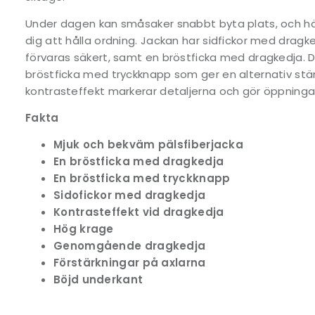
Under dagen kan småsaker snabbt byta plats, och här
dig att hålla ordning. Jackan har sidfickor med dragke
förvaras säkert, samt en bröstficka med dragkedja. 
bröstficka med tryckknapp som ger en alternativ st
kontrasteffekt markerar detaljerna och gör öppningar
Fakta
Mjuk och bekväm pälsfiberjacka
En bröstficka med dragkedja
En bröstficka med tryckknapp
Sidofickor med dragkedja
Kontrasteffekt vid dragkedja
Hög krage
Genomgående dragkedja
Förstärkningar på axlarna
Böjd underkant