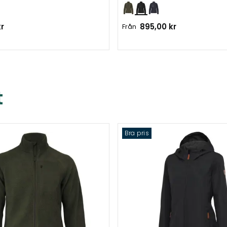
kr
895,00 kr
Från
t
Bra pris