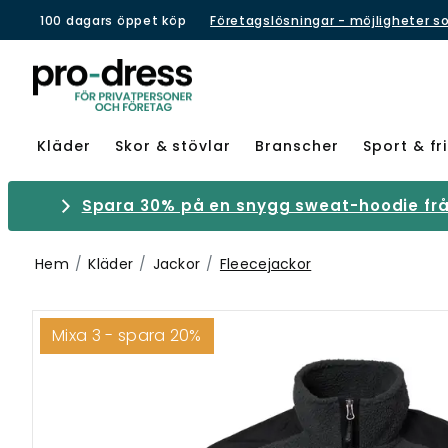
100 dagars öppet köp
Företagslösningar - möjligheter s
Kläder
Skor & stövlar
Branscher
Sport & fri
Spara 30% på en snygg sweat-hoodie från
Hem
Kläder
Jackor
Fleecejackor
Mixa 3 - spara 20%