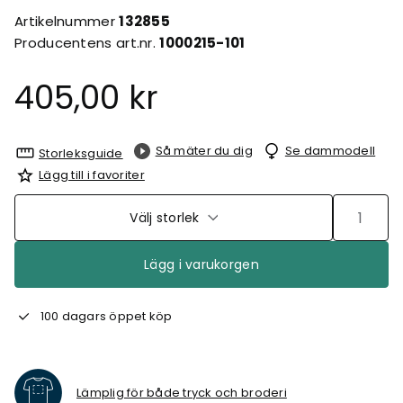
Artikelnummer
132855
Producentens art.nr.
1000215-101
405,00 kr
Så mäter du dig
Se dammodell
Storleksguide
Lägg till i favoriter
Välj storlek
Lägg i varukorgen
100 dagars öppet köp
Lämplig för både tryck och broderi