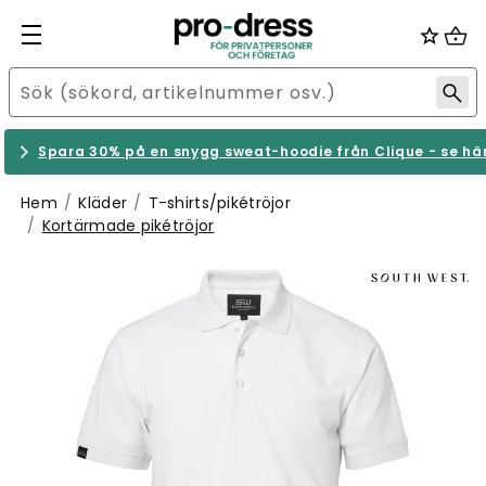
Spara 30% på en snygg sweat-hoodie från Clique - se hä
Hem
Kläder
T-shirts/pikétröjor
Kortärmade pikétröjor