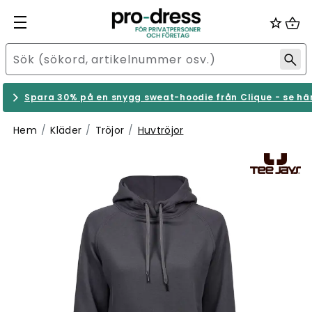
Spara 30% på en snygg sweat-hoodie från Clique - se hä
Hem
Kläder
Tröjor
Huvtröjor