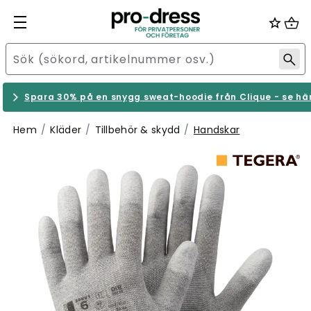
Spara 30% på en snygg sweat-hoodie från Clique - se hä
Hem
Kläder
Tillbehör & skydd
Handskar