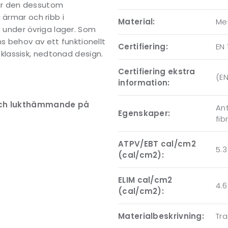
r är den dessutom
 ärmar och ribb i
Material:
Mer
ts under övriga lager. Som
s behov av ett funktionellt
Certifiering:
EN 
lassisk, nedtonad design.
Certifiering ekstra
(EN
information:
och lukthämmande på
An
Egenskaper:
fib
ATPV/EBT cal/cm2
5.3
(cal/cm2):
ELIM cal/cm2
4.6
(cal/cm2):
Materialbeskrivning:
Tr