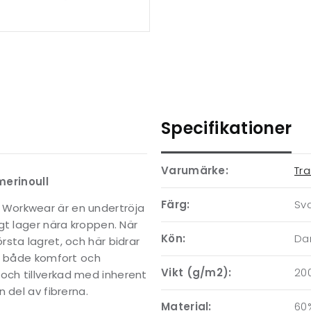
Specifikationer
Varumärke:
Tr
erinoull
Färg:
Sv
Workwear är en undertröja
gt lager nära kroppen. När
Kön:
D
sta lagret, och här bidrar
ed både komfort och
Vikt (g/m2):
20
ch tillverkad med inherent
 del av fibrerna.
Material:
60%