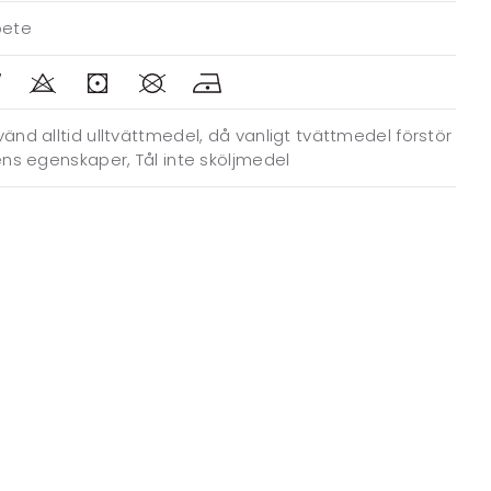
bete
änd alltid ulltvättmedel, då vanligt tvättmedel förstör
ens egenskaper, Tål inte sköljmedel