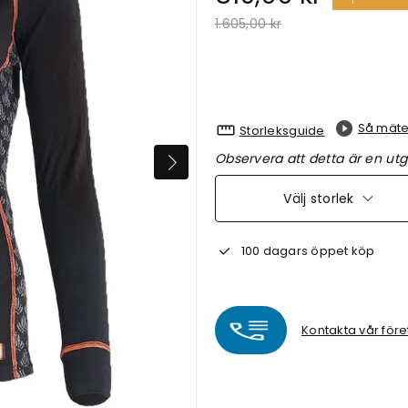
Pris nedsatt från
till
1.605,00 kr
Så mäte
Storleksguide
Observera att detta är en utg
Välj storlek
100 dagars öppet köp
Kontakta vår före