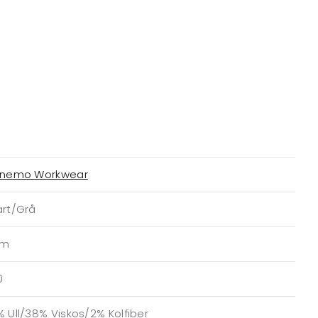
anemo Workwear
art/Grå
am
0
 Ull/38% Viskos/2% Kolfiber