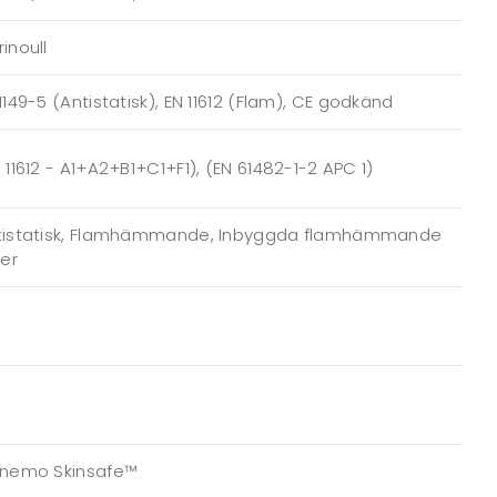
inoull
1149-5 (Antistatisk), EN 11612 (Flam), CE godkänd
 11612 - A1+A2+B1+C1+F1), (EN 61482-1-2 APC 1)
tistatisk, Flamhämmande, Inbyggda flamhämmande
rer
anemo Skinsafe™