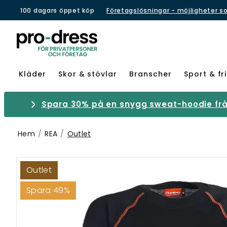
100 dagars öppet köp
Företagslösningar - möjligheter s
Kläder
Skor & stövlar
Branscher
Sport & fri
Spara 30% på en snygg sweat-hoodie från
Hem
REA
Outlet
Outlet
Spara 49%