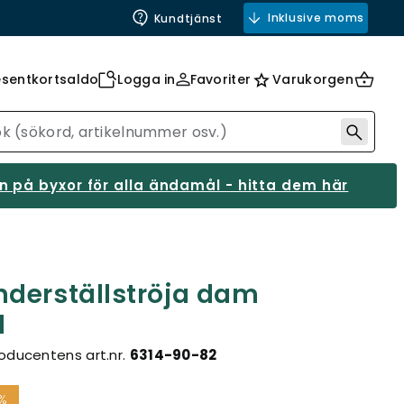
Inklusive moms
Kundtjänst
esentkortsaldo
Logga in
Favoriter
Varukorgen
 på byxor för alla ändamål - hitta dem här
derställströja dam
l
oducentens art.nr.
6314-90-82
%