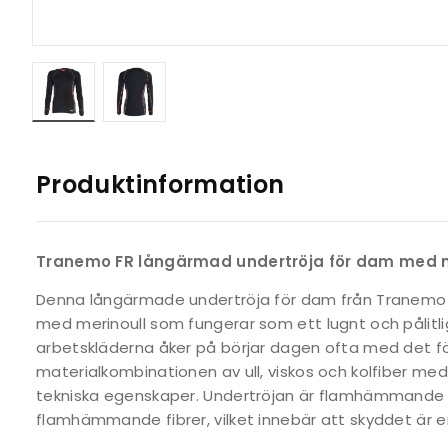
Produktinformation
Tranemo FR långärmad undertröja för dam med m
Denna långärmade undertröja för dam från Tranemo 
med merinoull som fungerar som ett lugnt och pålitli
arbetskläderna åker på börjar dagen ofta med det för
materialkombinationen av ull, viskos och kolfiber m
tekniska egenskaper. Undertröjan är flamhämmande o
flamhämmande fibrer, vilket innebär att skyddet är en