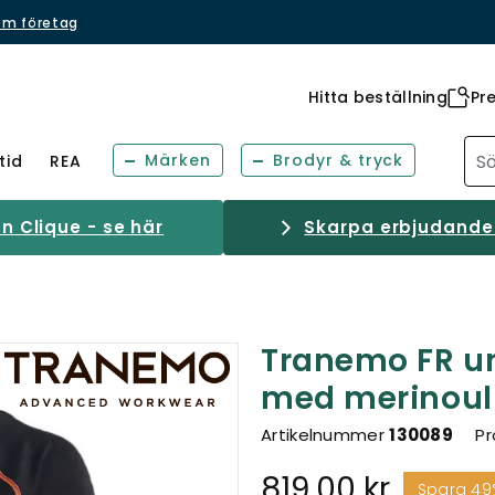
om företag
Hitta beställning
Pr
Märken
Brodyr & tryck
tid
REA
 Clique - se här
Skarpa erbjudanden
Tranemo FR un
med merinoul
Artikelnummer
130089
Pr
819,00 kr
Spara 49