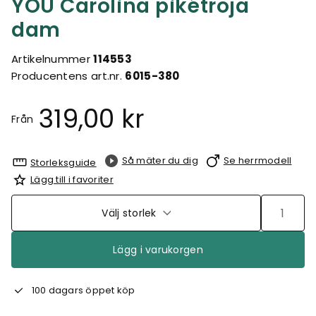
YOU Carolina pikétröja
dam
Artikelnummer
114553
Producentens art.nr.
6015-380
319,00 kr
Från
Så mäter du dig
Se herrmodell
Storleksguide
Lägg till i favoriter
Välj storlek
Lägg i varukorgen
100 dagars öppet köp