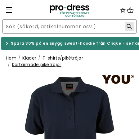
Spara 30% på en snygg sweat-hoodie från Clique - se hä
Hem
Kläder
T-shirts/pikétröjor
Kortärmade pikétröjor