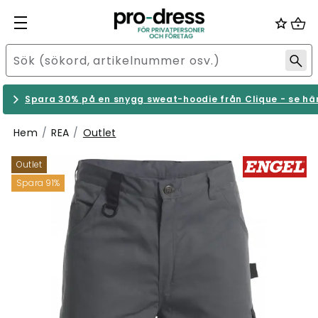
Spara 30% på en snygg sweat-hoodie från Clique - se hä
Hem
REA
Outlet
Outlet
Spara 91%