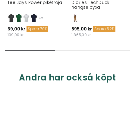
Tee Jays Power pikétröja
Dickies TechDuck
hängselbyxa
+2
59,00 kr
895,00 kr
Spara 70%
Spara 52%
199,00 kr
1.865,00 kr
Andra har också köpt