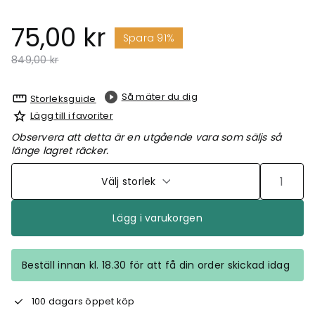
75,00 kr
Spara 91%
Pris nedsatt från
till
849,00 kr
Så mäter du dig
Storleksguide
Lägg till i favoriter
Observera att detta är en utgående vara som säljs så
länge lagret räcker.
Välj storlek
Lägg i varukorgen
Beställ innan kl. 18.30 för att få din order skickad idag
100 dagars öppet köp