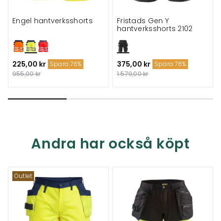
Engel hantverksshorts
Fristads Gen Y
hantverksshorts 2102
225,00 kr
375,00 kr
Spara 76%
Spara 76%
955,00 kr
1.579,00 kr
Andra har också köpt
Outlet