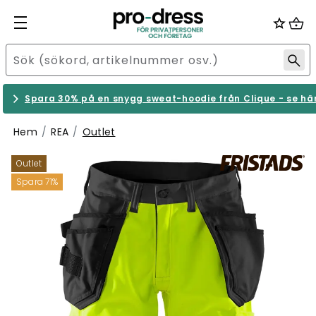
Spara 30% på en snygg sweat-hoodie från Clique - se hä
Hem
REA
Outlet
Outlet
Spara 71%