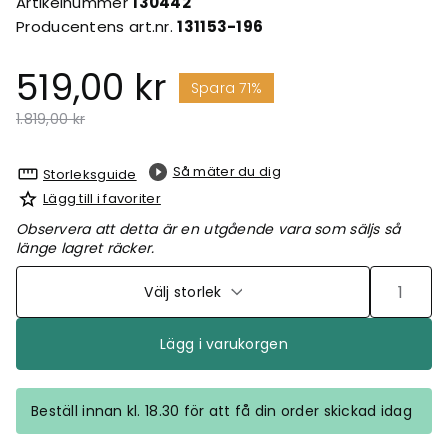
Artikelnummer
130442
Producentens art.nr.
131153-196
519,00 kr
Spara 71%
Pris nedsatt från
till
1.819,00 kr
Så mäter du dig
Storleksguide
Lägg till i favoriter
Observera att detta är en utgående vara som säljs så
länge lagret räcker.
Välj storlek
Lägg i varukorgen
Beställ innan kl. 18.30 för att få din order skickad idag