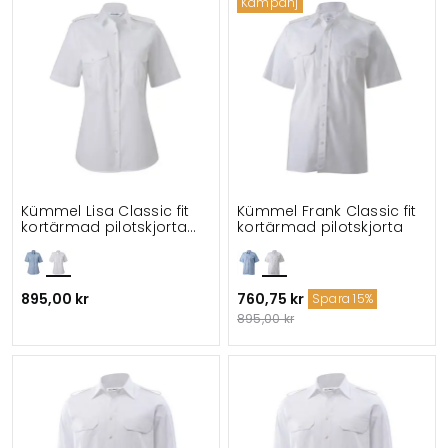
Kampanj
Kümmel Lisa Classic fit
Kümmel Frank Classic fit
kortärmad pilotskjorta
kortärmad pilotskjorta
dam
895,00 kr
760,75 kr
Spara 15%
895,00 kr