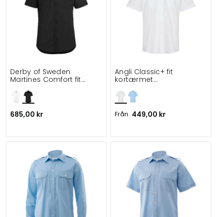
Derby of Sweden
Angli Classic+ fit
Martines Comfort fit
kortærmet
kortärmad pilotskjorta
uniformskjorta
685,00 kr
Från
449,00 kr