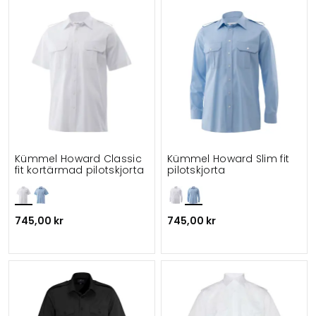
Kümmel Howard Classic
Kümmel Howard Slim fit
fit kortärmad pilotskjorta
pilotskjorta
745,00 kr
745,00 kr