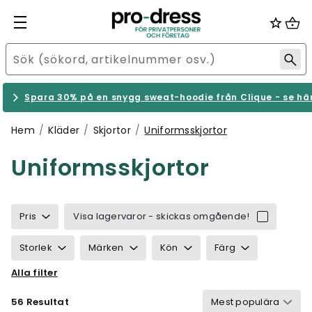
Spara 30% på en snygg sweat-hoodie från Clique - se hä
Hem
Kläder
Skjortor
Uniformsskjortor
Uniformsskjortor
Pris
Visa lagervaror - skickas omgående!
Storlek
Märken
Kön
Färg
Alla filter
Egenskaper
Certifiering
Detaljer
56 Resultat
Användningsområde