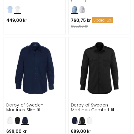
uniformskjorta
449,00 kr
760,75 kr
Spara 15%
895,00 kr
Derby of Sweden
Derby of Sweden
Martines Slim fit
Martines Comfort fit
pilotskjorta
pilotskjorta
699,00 kr
699,00 kr