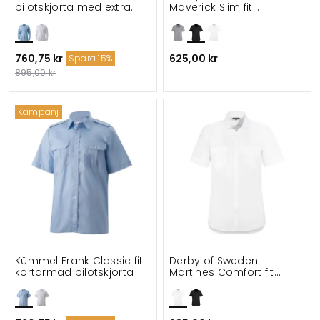
pilotskjorta med extra
Maverick Slim fit
ärmlängd
kortärmad pilotskjorta
760,75 kr
625,00 kr
Spara 15%
895,00 kr
Kampanj
Kümmel Frank Classic fit
Derby of Sweden
kortärmad pilotskjorta
Martines Comfort fit
kortärmad pilotskjorta