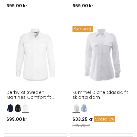
699,00 kr
669,00 kr
Kampanj
Derby of Sweden
Kümmel Diane Classic fit
Martines Comfort fit
skjorta dam
pilotskjorta
699,00 kr
633,25 kr
Spara 15%
745,00 kr