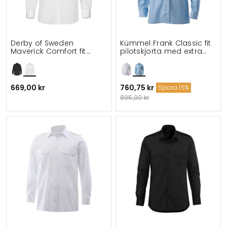
Derby of Sweden
Kümmel Frank Classic fit
Maverick Comfort fit
pilotskjorta med extra
pilotskjorta
ärmlängd
669,00 kr
760,75 kr
Spara 15%
895,00 kr