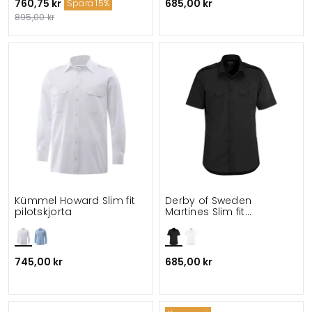
760,75 kr
685,00 kr
Spara 15%
895,00 kr
Kümmel Howard Slim fit
Derby of Sweden
pilotskjorta
Martines Slim fit
kortärmad pilotskjorta
745,00 kr
685,00 kr