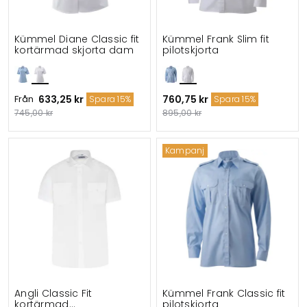
Kümmel Diane Classic fit
Kümmel Frank Slim fit
kortärmad skjorta dam
pilotskjorta
Från
633,25 kr
760,75 kr
Spara 15%
Spara 15%
745,00 kr
895,00 kr
Kampanj
Angli Classic Fit
Kümmel Frank Classic fit
kortärmad
pilotskjorta