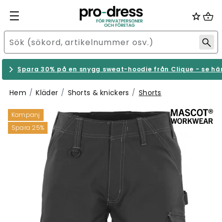
Spara 30% på en snygg sweat-hoodie från Clique - se hä
Hem
Kläder
Shorts & knickers
Shorts
Kampanj
Spara 25%