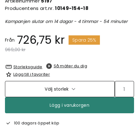
Artikelnummer
5197
Producentens art.nr.
10149-154-18
Kampanjen slutar om 14 dagar - 4 timmar - 54 minuter
726,75 kr
Från
Spara 25%
Pris nedsatt från
till
969,00 kr
Så mäter du dig
Storleksguide
Lägg till i favoriter
Välj storlek
Lägg i varukorgen
100 dagars öppet köp